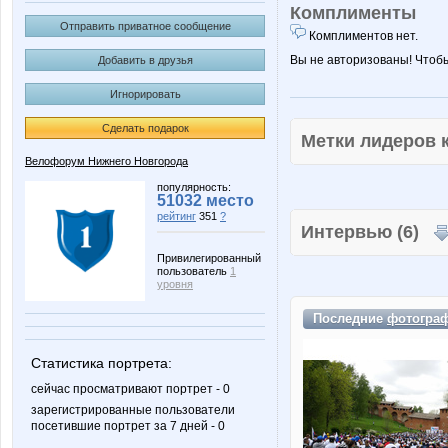
Комплименты
Отправить приватное сообщение
Комплиментов нет.
Вы не авторизованы! Чтоб
Добавить в друзья
Игнорировать
Сделать подарок
Метки лидеров
Велофорум Нижнего Новгорода
популярность:
51032 место
рейтинг
351
?
Интервью (6)
Привилегированный
пользователь
1
уровня
Последние
фотогра
Статистика портрета:
сейчас просматривают портрет - 0
зарегистрированные пользователи
посетившие портрет за 7 дней - 0